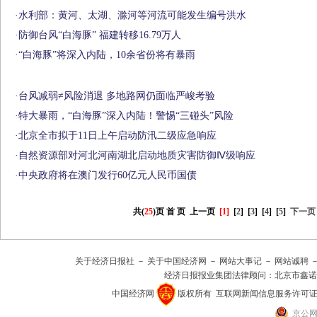
·
水利部：黄河、太湖、滁河等河流可能发生编号洪水
·
防御台风“白海豚” 福建转移16.79万人
·
“白海豚”将深入内陆，10余省份将有暴雨
·
台风减弱≠风险消退 多地路网仍面临严峻考验
·
特大暴雨，“白海豚”深入内陆！警惕“三碰头”风险
·
北京全市拟于11日上午启动防汛二级应急响应
·
自然资源部对河北河南湖北启动地质灾害防御Ⅳ级响应
·
中央政府将在澳门发行60亿元人民币国债
共(
25
)页
首 页
上一页
[1]
[
2
]
[
3
]
[
4
]
[
5
]
下一页
关于经济日报社
－
关于中国经济网
－
网站大事记
－
网站诚聘
经济日报报业集团法律顾问：
北京市鑫诺
中国经济网
版权所有
互联网新闻信息服务许可证(101
京公网安