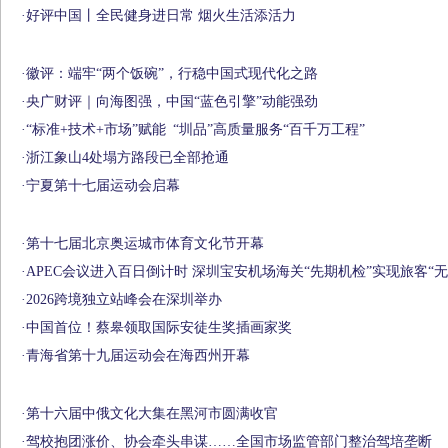
·
好评中国丨全民健身进日常 烟火生活添活力
·
徽评：端牢“两个饭碗”，行稳中国式现代化之路
·
央广财评｜向海图强，中国“蓝色引擎”动能强劲
·
“标准+技术+市场”赋能 “圳品”高质量服务“百千万工程”
·
浙江象山4处塌方路段已全部抢通
·
宁夏第十七届运动会启幕
·
第十七届北京奥运城市体育文化节开幕
·
APEC会议进入百日倒计时 深圳宝安机场海关“先期机检”实现旅客“无
·
2026跨境独立站峰会在深圳举办
·
中国首位！蔡皋领取国际安徒生奖插画家奖
·
青海省第十九届运动会在海西州开幕
·
第十六届中俄文化大集在黑河市圆满收官
·
驾校抱团涨价、协会牵头串谋……全国市场监管部门整治驾培垄断