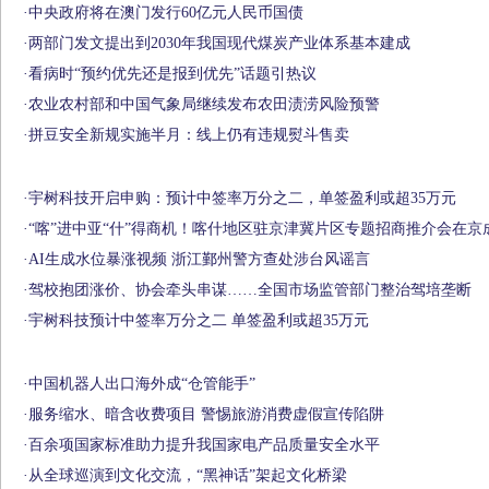
·
中央政府将在澳门发行60亿元人民币国债
·
两部门发文提出到2030年我国现代煤炭产业体系基本建成
·
看病时“预约优先还是报到优先”话题引热议
·
农业农村部和中国气象局继续发布农田渍涝风险预警
·
拼豆安全新规实施半月：线上仍有违规熨斗售卖
·
宇树科技开启申购：预计中签率万分之二，单签盈利或超35万元
·
“喀”进中亚“什”得商机！喀什地区驻京津冀片区专题招商推介会在京
·
AI生成水位暴涨视频 浙江鄞州警方查处涉台风谣言
·
驾校抱团涨价、协会牵头串谋……全国市场监管部门整治驾培垄断
·
宇树科技预计中签率万分之二 单签盈利或超35万元
·
中国机器人出口海外成“仓管能手”
·
服务缩水、暗含收费项目 警惕旅游消费虚假宣传陷阱
·
百余项国家标准助力提升我国家电产品质量安全水平
·
从全球巡演到文化交流，“黑神话”架起文化桥梁